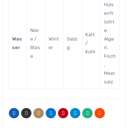
Hüls
enfr
ücht
Nier
e,
Kalt
Was
e /
Wint
Salzi
Alge
/
ser
Blas
er
g
n,
Kühl
e
Fisch
,
Meer
salz