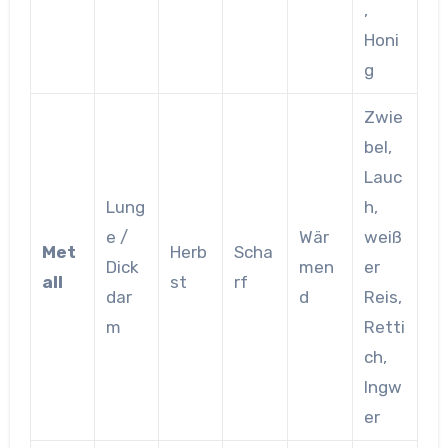
,
Honi
g
Zwie
bel,
Lauc
Lung
h,
e /
Wär
weiß
Met
Herb
Scha
Dick
men
er
all
st
rf
dar
d
Reis,
m
Retti
ch,
Ingw
er