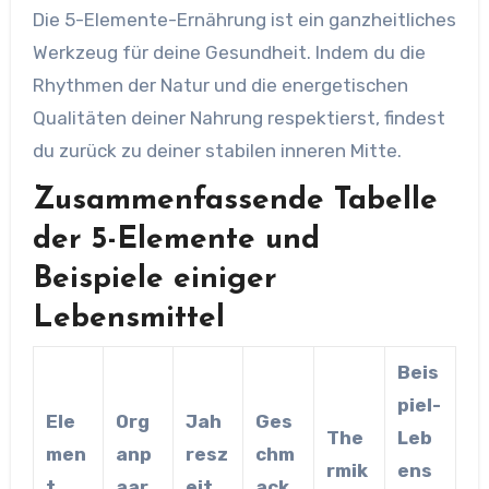
Die 5-Elemente-Ernährung ist ein ganzheitliches
Werkzeug für deine Gesundheit. Indem du die
Rhythmen der Natur und die energetischen
Qualitäten deiner Nahrung respektierst, findest
du zurück zu deiner stabilen inneren Mitte.
Zusammenfassende Tabelle
der 5-Elemente und
Beispiele einiger
Lebensmittel
Beis
piel-
Ele
Org
Jah
Ges
The
Leb
men
anp
resz
chm
rmik
ens
t
aar
eit
ack