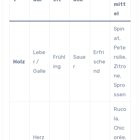
mitt
el
Spin
at,
Pete
Lebe
Erfri
Frühl
Saue
rsilie,
Holz
r /
sche
ing
r
Zitro
Galle
nd
ne,
Spro
ssen
Ruco
la,
Chic
Herz
orée,