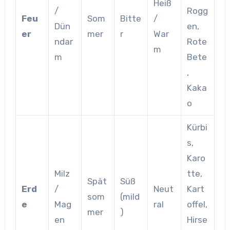
Heiß
/
Rogg
Feu
Som
Bitte
/
Dün
en,
er
mer
r
War
ndar
Rote
m
m
Bete
,
Kaka
o
Kürbi
s,
Karo
Milz
tte,
Spät
Süß
Erd
/
Neut
Kart
som
(mild
e
Mag
ral
offel,
mer
)
en
Hirse