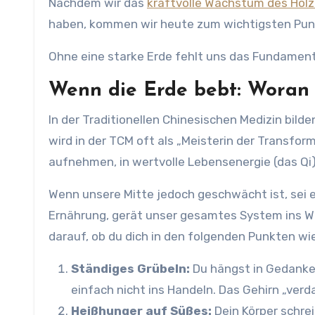
Nachdem wir das
kraftvolle Wachstum des Hol
haben, kommen wir heute zum wichtigsten Punk
Ohne eine starke Erde fehlt uns das Fundament
Wenn die Erde bebt: Woran 
In der Traditionellen Chinesischen Medizin bild
wird in der TCM oft als „Meisterin der Transform
aufnehmen, in wertvolle Lebensenergie (das Qi
Wenn unsere Mitte jedoch geschwächt ist, sei es
Ernährung, gerät unser gesamtes System ins Wan
darauf, ob du dich in den folgenden Punkten wi
Ständiges Grübeln:
Du hängst in Gedanke
einfach nicht ins Handeln. Das Gehirn „ver
Heißhunger auf Süßes:
Dein Körper schrei