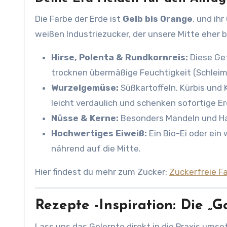
Die Farbe der Erde ist
Gelb bis Orange
, und ih
weißen Industriezucker, der unsere Mitte eher b
Hirse, Polenta & Rundkornreis:
Diese Get
trocknen übermäßige Feuchtigkeit (Schleim
Wurzelgemüse:
Süßkartoffeln, Kürbis und 
leicht verdaulich und schenken sofortige E
Nüsse & Kerne:
Besonders Mandeln und Has
Hochwertiges Eiweiß:
Ein Bio-Ei oder ein
nährend auf die Mitte.
Hier findest du mehr zum Zucker:
Zuckerfreie F
Rezepte -Inspiration: Die „G
Lass uns das Gelernte direkt in die Praxis umse