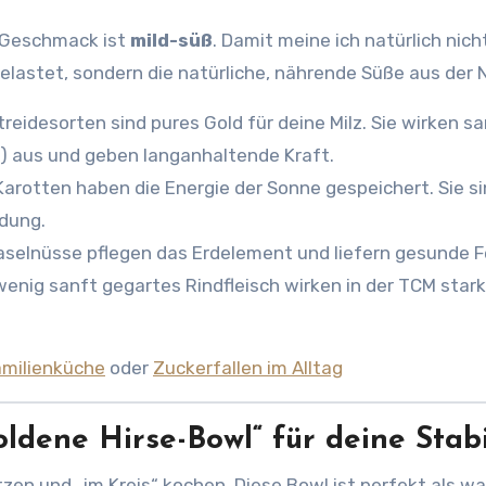
r Geschmack ist
mild-süß
. Damit meine ich natürlich nich
elastet, sondern die natürliche, nährende Süße aus der 
reidesorten sind pures Gold für deine Milz. Sie wirken sa
) aus und geben langanhaltende Kraft.
Karotten haben die Energie der Sonne gespeichert. Sie s
rdung.
elnüsse pflegen das Erdelement und liefern gesunde F
 wenig sanft gegartes Rindfleisch wirken in der TCM stark
amilienküche
oder
Zuckerfallen im Alltag
oldene Hirse-Bowl“ für deine Stabi
tzen und „im Kreis“ kochen. Diese Bowl ist perfekt als w