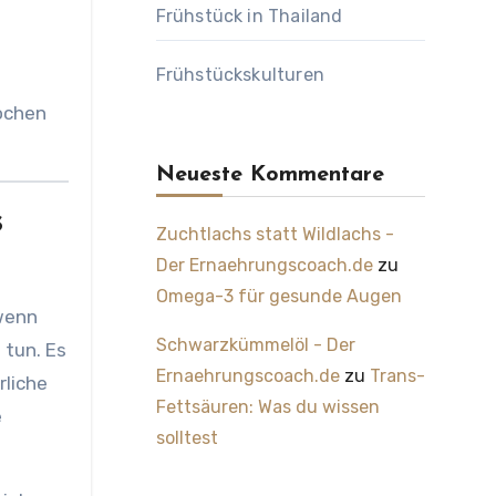
Frühstück in Thailand
Frühstückskulturen
Neueste Kommentare
s
Zuchtlachs statt Wildlachs -
Der Ernaehrungscoach.de
zu
Omega-3 für gesunde Augen
 wenn
Schwarzkümmelöl - Der
 tun. Es
Ernaehrungscoach.de
zu
Trans-
liche
Fettsäuren: Was du wissen
e
solltest