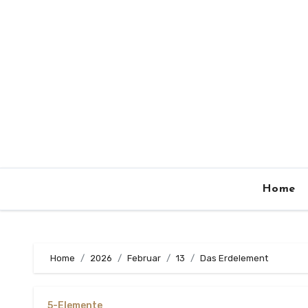
Zum
Inhalt
springen
Home
Home
2026
Februar
13
Das Erdelement
5-Elemente