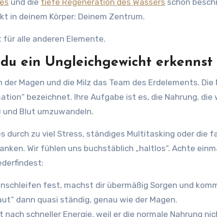
zes
und die
tiefe Regeneration des Wassers
schon besch
t in deinem Körper: Deinem Zentrum.
 für alle anderen Elemente.
du ein Ungleichgewicht erkennst
en der Magen und die Milz das Team des Erdelements. Die 
ation“ bezeichnet. Ihre Aufgabe ist es, die Nahrung, die 
) und Blut umzuwandeln.
 durch zu viel Stress, ständiges Multitasking oder die f
ken. Wir fühlen uns buchstäblich „haltlos“. Achte einm
ederfindest:
nschleifen fest, machst dir übermäßig Sorgen und kom
daut“ dann quasi ständig, genau wie der Magen.
t nach schneller Energie, weil er die normale Nahrung ni