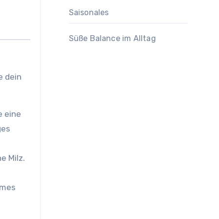
Saisonales
Süße Balance im Alltag
e dein
e eine
ges
e Milz.
rmes