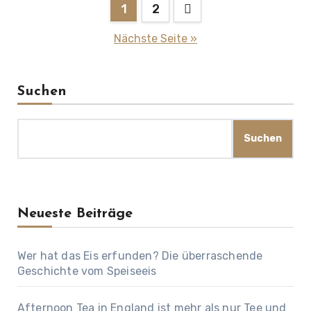
Seitennummerierung
1
2
der
Nächste Seite »
Beiträge
Suchen
Suchen
Neueste Beiträge
Wer hat das Eis erfunden? Die überraschende
Geschichte vom Speiseeis
Afternoon Tea in England ist mehr als nur Tee und