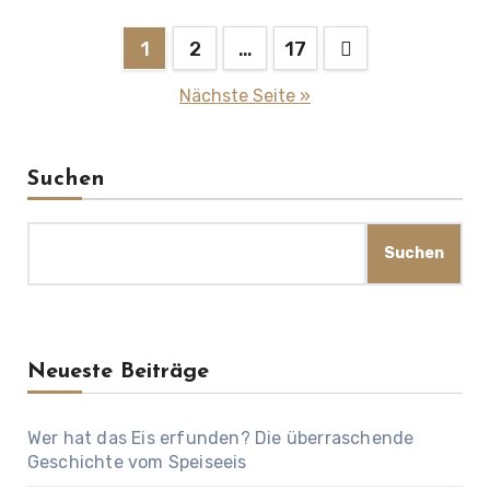
Seitennummerierung
1
2
…
17
der
Nächste Seite »
Beiträge
Suchen
Suchen
Neueste Beiträge
Wer hat das Eis erfunden? Die überraschende
Geschichte vom Speiseeis