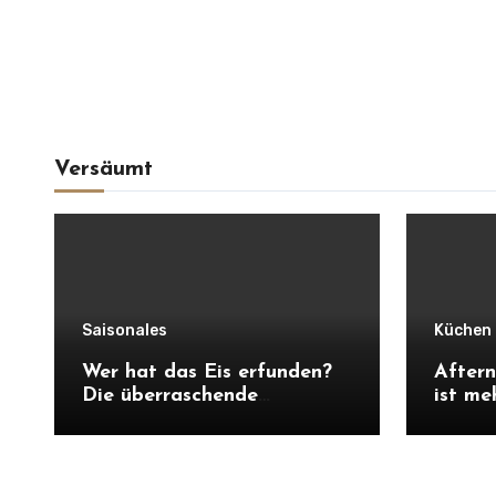
Versäumt
Saisonales
Küchen 
Wer hat das Eis erfunden?
Aftern
Die überraschende
ist me
Geschichte vom Speiseeis
Gebäc