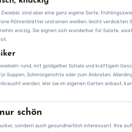
isch, knackig
Zwiebel, sind aber eine ganz eigene Sorte. Frühlingszwi
rüne Röhrenblätter und einen weißen, leicht verdickten 
enehm würzig. Sie eignen sich wunderbar für Salate, asia
ot.
iker
iebeln: rund, mit goldgelber Schale und kräftigem Ges
 für Suppen, Schmorgerichte oder zum Anbraten. Allerdin
verbraucht werden. Wer sie im eigenen Garten anbaut, kan
 nur schön
gucker, sondern auch gesundheitlich interessant. Ihre auff