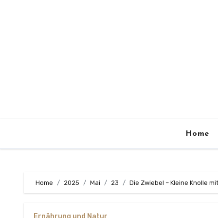
Zum
Inhalt
springen
Home
Home
2025
Mai
23
Die Zwiebel – Kleine Knolle m
Ernährung und Natur