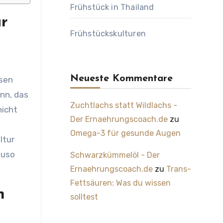
Frühstück in Thailand
r
Frühstückskulturen
Neueste Kommentare
ssen
nn, das
Zuchtlachs statt Wildlachs -
nicht
Der Ernaehrungscoach.de
zu
Omega-3 für gesunde Augen
ltur
auso
Schwarzkümmelöl - Der
Ernaehrungscoach.de
zu
Trans-
Fettsäuren: Was du wissen
n
solltest