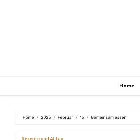
Zum
Inhalt
springen
Home
Home
2025
Februar
15
Gemeinsam essen
Rezepte und Alltag