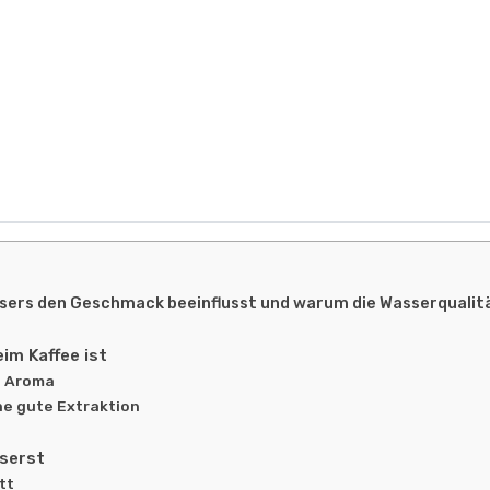
assers den Geschmack beeinflusst und warum die Wasserqualit
m Kaffee ist
ig Aroma
ne gute Extraktion
sserst
tt