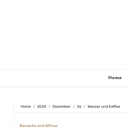
Zum
Inhalt
springen
Home
Home
2024
Dezember
26
Wasser und Kaffee
Rezepte und Alltag