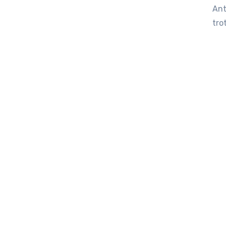
Ant
tro