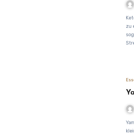
Ketogene Rezepte für Kinder mit Power Wenn Ernährung
zu 
sog
Str
Ess
Ya
Yamswurzel in der Kinderernährung: Die Kraftwurzel für
kle