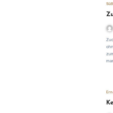
Süß
Zu
Zuckerfreie Schoko-Rezepte bedeutet Genuss hier ganz
ohn
zum
man
Ern
Ke