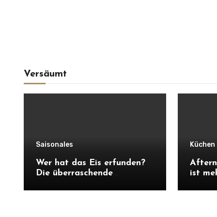
Versäumt
Saisonales
Küchen 
Wer hat das Eis erfunden?
Aftern
Die überraschende
ist me
Geschichte vom Speiseeis
Gebäc